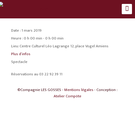
Date :
1 mars 2019
Heure :
0 h 00 min - 0 h 00 min
Lieu:
Centre Culturel Léo Lagrange 12, place Vogel Amiens
Plus d’infos
Spectacle
Réservations au 03 22 92 39 11
©Compagnie LES GOSSES -
Mentions légales
- Conception :
Atelier Compöte