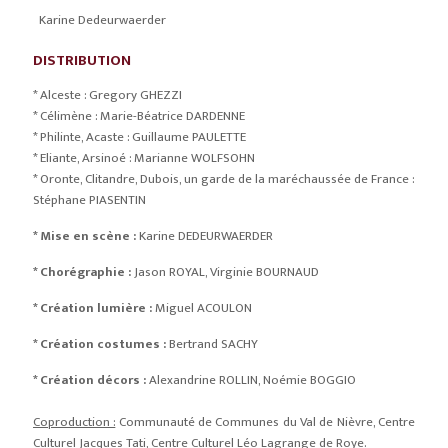
Karine Dedeurwaerder
DISTRIBUTION
* Alceste : Gregory GHEZZI
* Célimène : Marie-Béatrice DARDENNE
* Philinte, Acaste : Guillaume PAULETTE
* Eliante, Arsinoé : Marianne WOLFSOHN
* Oronte, Clitandre, Dubois, un garde de la maréchaussée de France :
Stéphane PIASENTIN
* Mise en scène :
Karine DEDEURWAERDER
* Chorégraphie :
Jason ROYAL, Virginie BOURNAUD
* Création lumière :
Miguel ACOULON
* Création costumes :
Bertrand SACHY
* Création décors :
Alexandrine ROLLIN, Noémie BOGGIO
Coproduction :
Communauté de Communes du Val de Nièvre, Centre
Culturel Jacques Tati, Centre Culturel Léo Lagrange de Roye.